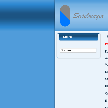
Suche
Pf
K
A
V
N
St
P
Or
E