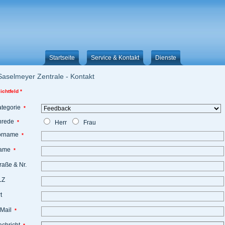
Startseite
Service & Kontakt
Dienste
Saselmeyer Zentrale - Kontakt
lichtfeld *
ategorie
*
nrede
*
Herr
Frau
orname
*
ame
*
raße & Nr.
LZ
t
-Mail
*